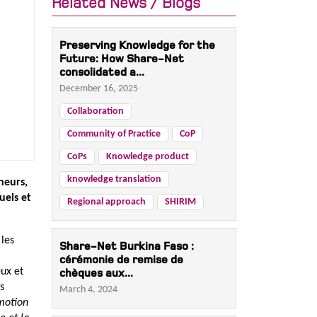
Related News / Blogs
Preserving Knowledge for the
Future: How Share-Net
consolidated a...
December 16, 2025
Collaboration
Community of Practice
CoP
CoPs
Knowledge product
knowledge translation
heurs,
uels et
Regional approach
SHIRIM
 les
Share-Net Burkina Faso :
cérémonie de remise de
eux et
chèques aux...
es
March 4, 2024
omotion