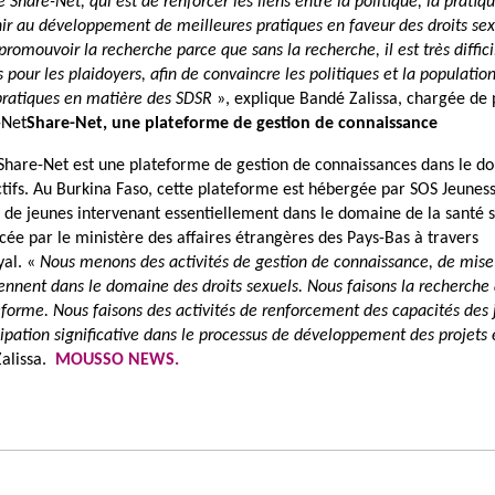
 Share-Net, qui est de renforcer les liens entre la politique, la pratiqu
ir au développement de meilleures pratiques en faveur des droits sex
 promouvoir la recherche parce que sans la recherche, il est très diffici
pour les plaidoyers, afin de convaincre les politiques et la populatio
 pratiques en matière des SDSR
», explique Bandé Zalissa, chargée de 
-Net
Share-Net, une plateforme de gestion de connaissance
Share-Net est une plateforme de gestion de connaissances dans le d
ctifs. Au Burkina Faso, cette plateforme est hébergée par SOS Jeunes
n de jeunes intervenant essentiellement dans le domaine de la santé 
ncée par le ministère des affaires étrangères des Pays-Bas à travers
yal. «
Nous menons des activités de gestion de connaissance, de mise
iennent dans le domaine des droits sexuels. Nous faisons la recherche 
teforme. Nous faisons des activités de renforcement des capacités des
cipation significative dans le processus de développement des projets 
Zalissa.
MOUSSO NEWS.