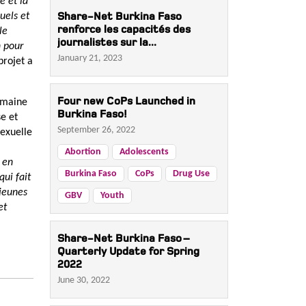
e et la
Share-Net Burkina Faso
uels et
renforce les capacités des
le
journalistes sur la...
n pour
January 21, 2023
projet a
Four new CoPs Launched in
omaine
Burkina Faso!
se et
September 26, 2022
sexuelle
Abortion
Adolescents
 en
Burkina Faso
CoPs
Drug Use
qui fait
 jeunes
GBV
Youth
et
Share-Net Burkina Faso –
Quarterly Update for Spring
2022
June 30, 2022