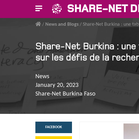
SHARE-NET D
/
News and Blogs
/
Share-Net Burkina : une tab
Share-Net Burkina : une 
sur les défis de la rech
News
January 20, 2023
Share-Net Burkina Faso
FACEBOOK