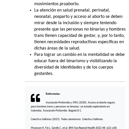
movimientos proaborto.
La atención en salud prenatal, perinatal,
neonatal, posparto y acceso al aborto se deben
mirar desde la inclusión y siempre teniendo
presente que las personas no binarias y hombres
trans tienen capacidad de gestar, y, por lo tanto,
tienen necesidades reproductivas específicas en
dichas áreas de la salud.
Para lograr un cambio en la mentalidad se debe
educar fuera del binarismo y visibilizando la
diversidad de identidades y de los cuerpos
gestantes.
Referencias:
Asociación Profamilia y ATAC (2020). Acceso al aborto seguro
para hombres trans y personas no binarias: un estudio exploratorio en
Colombia. Asociación Profamilia: Bogotá D.C.
Colectiva Valkirias (2021). Todes abortamos. Colectiva Valkirias.
Moseson H, Fix L, Gerdts C, et al. BMJ Sex Reprod Health 2022;48: e22–e30.