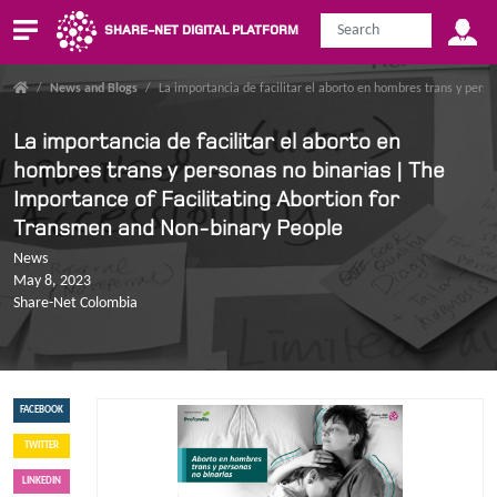
SHARE-NET DIGITAL PLATFORM
/
News and Blogs
/
La importancia de facilitar el aborto en hombres trans y pers
La importancia de facilitar el aborto en
hombres trans y personas no binarias | The
Importance of Facilitating Abortion for
Transmen and Non-binary People
News
May 8, 2023
Share-Net Colombia
FACEBOOK
TWITTER
LINKEDIN