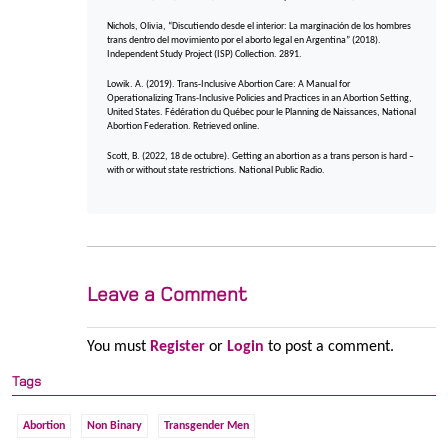
Nichols, Olivia, “Discutiendo desde el interior: La marginación de los hombres
trans dentro del movimiento por el aborto legal en Argentina” (2018).
Independent Study Project (ISP) Collection. 2891.
Lowik. A. (2019). Trans-Inclusive Abortion Care: A Manual for
Operationalizing Trans-Inclusive Policies and Practices in an Abortion Setting,
United States. Fédération du Québec pour le Planning de Naissances, National
Abortion Federation. Retrieved online.
Scott, B. (2022, 18 de octubre). Getting an abortion as a trans person is hard –
with or without state restrictions. National Public Radio.
Leave a Comment
You must
Register
or
Login
to post a comment.
Tags
Abortion
Non Binary
Transgender Men